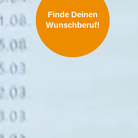
Finde Deinen
Wunschberuf!