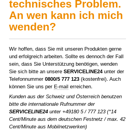
technisches Problem.
Donutanlagen
Ausbildung
Backzentrum
Kontakt
An wen kann ich mich
Historie
Fettbackgeräte
Praktikum
Kontakt
Veranstaltungen
wenden?
Kooperationen
WP SERVICELINE 24
Teilen & Wirken Brötchen
Von Rietberg in die Welt
Messetermine
Auslandsvertretungen
Ersatzteile
Brötchenanlagen
Kontakt & Anfahrt
Wir hoffen, dass Sie mit unseren Produkten gerne
Brotanlagen
und erfolgreich arbeiten. Sollte es dennoch der Fall
sein, dass Sie Unterstützung benötigen, wenden
Maschinenreiniger
Sie sich bitte an unsere
SERVICELINE24
unter der
Telefonnummer
0800/5 777 123
(kostenfrei). Auch
3D-Druck für Stüpfel
können Sie uns per
E-mail
erreichen.
Kunden aus der Schweiz und Österreich benutzen
bitte die internationale Rufnummer der
SERVICELINE24
unter +49180 5 / 777 123 (*14
Cent/Minute aus dem deutschen Festnetz / max. 42
Cent/Minute aus Mobilnetzwerken)