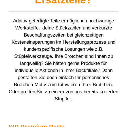
Donutanlagen
Ausbildung
Backzentrum
Kontakt
Historie
Fettbackgeräte
Praktikum
Kontakt
Veranstaltungen
Additiv gefertigte Teile ermöglichen hochwertige
Kooperationen
WP SERVICELINE 24
Teilen & Wirken Brötchen
Von Rietberg in die Welt
Werkstoffe, kleine Stückzahlen und verkürzte
Messetermine
Auslandsvertretungen
Beschaffungszeiten bei gleichzeitigen
Ersatzteile
Brötchenanlagen
Kosteneinsparungen im Herstellungsprozess und
Kontakt & Anfahrt
kundenspezifische Lösungen wie z.B.
Brotanlagen
Stüpfelwerkzeuge. Ihre Brötchen sind Ihnen zu
langweilig? Sie hätten gerne Produkte für
Maschinenreiniger
individuelle Aktionen in Ihrer Backfiliale? Dann
gestalten Sie doch einfach Ihr persönliches
3D-Druck für Stüpfel
Brötchen‐Motiv zum tätowieren Ihrer Brötchen.
Oder greifen Sie zu einem von uns bereits kreierten
Stüpfler.
WP Premium Parts