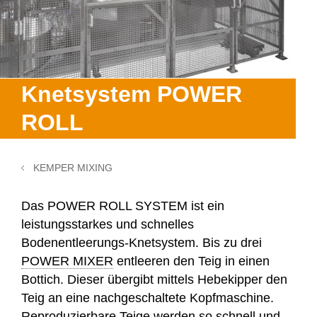
Donutanlagen
Ausbildung
Backzentrum
Kontakt
Historie
Fettbackgeräte
Praktikum
Kontakt
Veranstaltungen
Kooperationen
WP SERVICELINE 24
Teilen & Wirken Brötchen
Von Rietberg in die Welt
Messetermine
Auslandsvertretungen
Knetsystem POWER
Ersatzteile
Brötchenanlagen
Kontakt & Anfahrt
ROLL
Brotanlagen
Maschinenreiniger
KEMPER MIXING
3D-Druck für Stüpfel
Das
POWER ROLL SYSTEM
ist ein
leistungsstarkes und schnelles
Bodenentleerungs-Knetsystem. Bis zu drei
POWER MIXER
entleeren den Teig in einen
Bottich. Dieser übergibt mittels Hebekipper den
Teig an eine nachgeschaltete Kopfmaschine.
Reproduzierbare Teige werden so schnell und