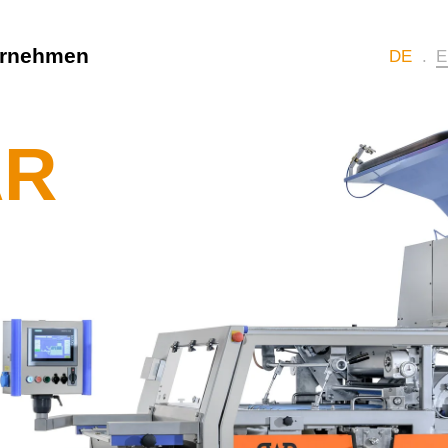
ernehmen
DE
E
AR