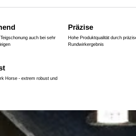
nend
Präzise
 Teigschonung auch bei sehr
Hohe Produktqualität durch präzis
eigen
Rundwirkergebnis
st
k Horse - extrem robust und