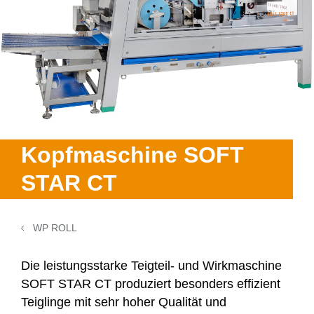
Donutanlagen
Ausbildung
Backzentrum
Kontakt
Historie
Fettbackgeräte
Praktikum
Kontakt
Veranstaltungen
Kooperationen
WP SERVICELINE 24
Teilen & Wirken Brötchen
Von Rietberg in die Welt
Messetermine
Auslandsvertretungen
Ersatzteile
Brötchenanlagen
Kontakt & Anfahrt
Brotanlagen
Kopfmaschine SOFT
Maschinenreiniger
STAR CT
3D-Druck für Stüpfel
WP ROLL
Die leistungsstarke Teigteil- und Wirkmaschine
SOFT STAR CT
produziert besonders effizient
Teiglinge mit sehr hoher Qualität und