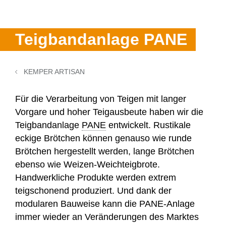
Donutanlagen
Ausbildung
Backzentrum
Kontakt
Historie
Fettbackgeräte
Praktikum
Kontakt
Veranstaltungen
Teigbandanlage PANE
Kooperationen
WP SERVICELINE 24
Teilen & Wirken Brötchen
Von Rietberg in die Welt
Messetermine
Auslandsvertretungen
Ersatzteile
Brötchenanlagen
KEMPER ARTISAN
Kontakt & Anfahrt
Brotanlagen
Für die Verarbeitung von Teigen mit langer
Vorgare und hoher Teigausbeute haben wir die
Maschinenreiniger
Teigbandanlage
PANE
entwickelt. Rustikale
eckige Brötchen können genauso wie runde
3D-Druck für Stüpfel
Brötchen hergestellt werden, lange Brötchen
ebenso wie Weizen-Weichteigbrote.
Handwerkliche Produkte werden extrem
teigschonend produziert. Und dank der
modularen Bauweise kann die PANE-Anlage
immer wieder an Veränderungen des Marktes